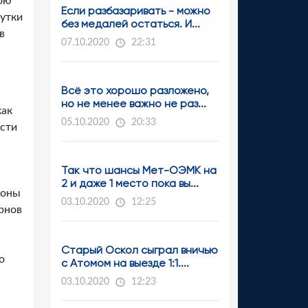
бою
Если разбазаривать - можно
нутки
без медалей остаться. И...
в
07.10.2020
22:31
Всё это хорошо разложено,
но не менее важно не раз...
как
05.10.2020
20:33
ости
Так что шансы Мет-ОЭМК на
2 и даже 1 место пока вы...
зоны
03.10.2020
12:25
рнов
Старый Оскол сыграл вничью
о
с Атомом на выезде 1:1....
03.10.2020
12:23