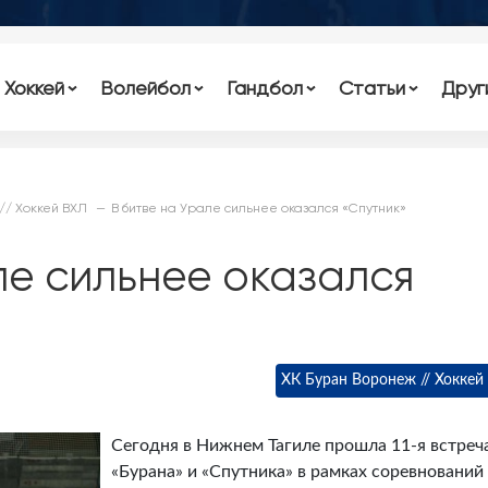
Хоккей
Волейбол
Гандбол
Статьи
Друг
// Хоккей ВХЛ
В битве на Урале сильнее оказался «Спутник»
ле сильнее оказался
ХК Буран Воронеж // Хоккей
Сегодня в Нижнем Тагиле прошла 11-я встреч
«Бурана» и «Спутника» в рамках соревнований