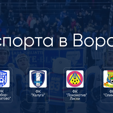
спорта в Вор
ФК
ФК
ФК
Ф
ыбор-
"Калуга"
"Локомотив"
"Оли
атово"
Лиски