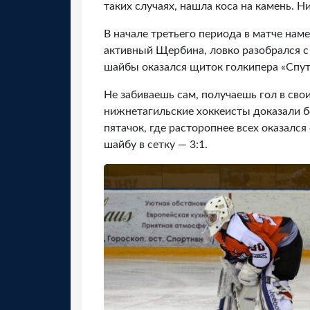
таких случаях, нашла коса на камень. Н
В начале третьего периода в матче наме
активный Щербина, ловко разобрался с
шайбы оказался щиток голкипера «Спут
Не забиваешь сам, получаешь гол в сво
нижнетагильские хоккеисты доказали 
пятачок, где расторопнее всех оказалс
шайбу в сетку — 3:1.