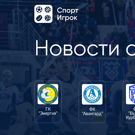
Новости 
ГК
ФК
"Энергия"
"В
"Авангард"
Курб