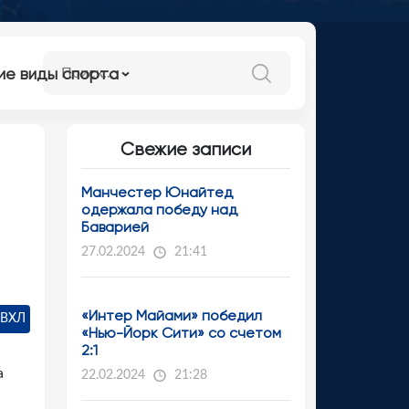
ие виды спорта
Свежие записи
Манчестер Юнайтед
одержала победу над
Баварией
27.02.2024
21:41
«Интер Майами» победил
 ВХЛ
«Нью-Йорк Сити» со счетом
2:1
а
22.02.2024
21:28