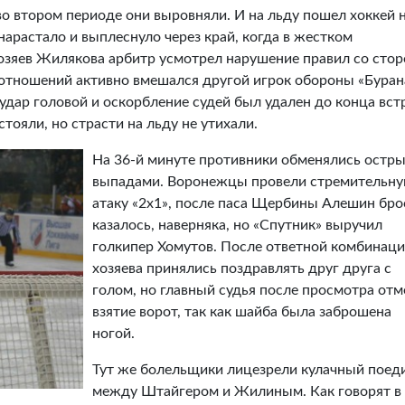
во втором периоде они выровняли. И на льду пошел хоккей 
нарастало и выплеснуло через край, когда в жестком
озяев Жилякова арбитр усмотрел нарушение правил со сто
отношений активно вмешался другой игрок обороны «Буран
а удар головой и оскорбление судей был удален до конца вст
тояли, но страсти на льду не утихали.
На 36-й минуте противники обменялись остр
выпадами. Воронежцы провели стремительн
атаку «2х1», после паса Щербины Алешин бро
казалось, наверняка, но «Спутник» выручил
голкипер Хомутов. После ответной комбинац
хозяева принялись поздравлять друг друга с
голом, но главный судья после просмотра от
взятие ворот, так как шайба была заброшена
ногой.
Тут же болельщики лицезрели кулачный поед
между Штайгером и Жилиным. Как говорят в