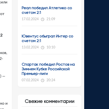
жили
Реал победил Атлетико со
счетом 2:1
тот
17.02.2024
21:09
:2
Ювентус обыграл Интер со
счетом 2:1
13.02.2024
10:10
ков,
2-
Спартак победил Ростов на
Зимнем Кубке Российской
Премьер-лиги
) —
07.02.2024
20:24
Свежие комментарии
ко и