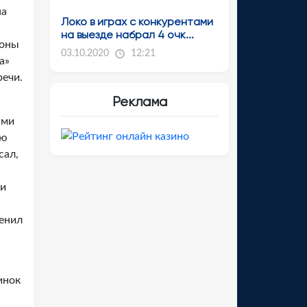
на
Локо в играх с конкурентами
на выезде набрал 4 очк...
роны
03.10.2020
12:21
а»
речи.
Реклама
ыми
ую
сал,
ии
менил
инок