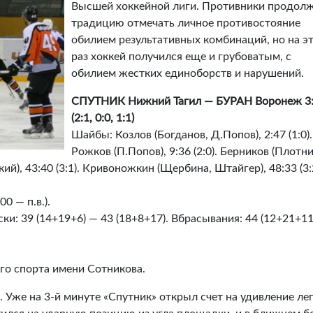
Высшей хоккейной лиги. Противники продол
традицию отмечать личное противостояние
обилием результативных комбинаций, но на э
раз хоккей получился еще и грубоватым, с
обилием жестких единоборств и нарушений.
СПУТНИК Нижний Тагил — БУРАН Воронеж 3
(2:1, 0:0, 1:1)
Шайбы: Козлов (Богданов, Д.Попов), 2:47 (1:0).
Рожков (П.Попов), 9:36 (2:0). Берников (Плотни
кий), 43:40 (3:1). Кривоножкин (Щербина, Штайгер), 48:33 (3:
0 — п.в.).
ски: 39 (14+19+6) — 43 (18+8+17). Вбрасывания: 44 (12+21+11
го спорта имени Сотникова.
. Уже на 3-й минуте «Спутник» открыл счет на удивление лег