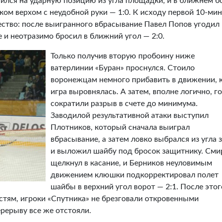
тился на ударную позицию из угла площадки, и в ближнем 
ом верхом с неудобной руки — 1:0. К исходу первой 10-ми
ество: после выигранного вбрасывание Павел Попов угодил 
 и неотразимо бросил в ближний угол — 2:0.
Только получив вторую пробоину ниже
ватерлинии «Буран» проснулся. Стоило
воронежцам немного прибавить в движении, 
игра выровнялась. А затем, вполне логично, г
сократили разрыв в счете до минимума.
Заводилой результативной атаки выступил
Плотников, который сначала выиграл
вбрасывание, а затем ловко выбрался из угла 
и выложил шайбу под бросок защитнику. Сми
щелкнул в касание, и Берников неуловимым
движением клюшки подкорректировал полет
шайбы в верхний угол ворот — 2:1. После этог
тям, игроки «Спутника» не брезговали откровенными
рерыву все же отстояли.