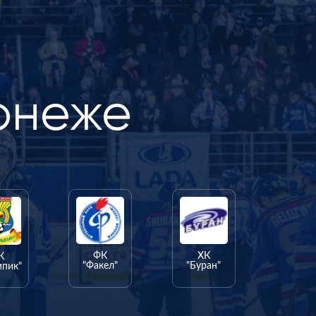
онеже
ФК
ХК
К
"Факел"
"Буран"
мпик"