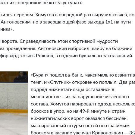
икто из соперников не хотел уступать.
тился перелом. Хомутов в очередной раз выручил хозяев, ко
 Антоновским, но в завершающей фазе выхода 1х1 на пути
ника».
и ворота. Справедливость этой спортивной мудрости
без промедления. Антоновский набросил шайбу на ближний
я форвард хозяев Рожков, в падении буквально затолкавший
«Буран» пошел ва-банк, максимально взвинтив
темп, и «Спутник» откровенно поплыл. Два ра
подряд нижнетагильцы оставались в
меньшинстве… из-за нарушения численного
состава. Хомутов парировал подряд нескольк
бросков в упор, но на 49-й минуте и страж
нижнетагильских ворот оказался бессилен,
массированный штурм гостей неотразимым
броском в касание увенчал Кривоножкин — 3:2