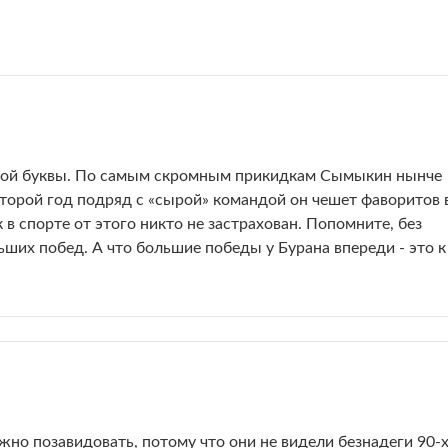
ьшой буквы. По самым скромным прикидкам Сымыкин нынче
Второй год подряд с «сырой» командой он чешет фаворитов 
ак в спорте от этого никто не застрахован. Попомните, без
ших побед. А что большие победы у Бурана впереди - это к
о позавидовать, потому что они не видели безнадеги 90-