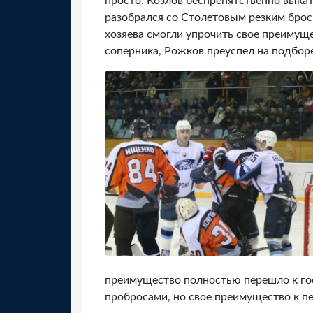
просто. Козлов беспрепятственно выка
разобрался со Столетовым резким броск
хозяева смогли упрочить свое преимущ
соперника, Рожков преуспел на подборе
преимущество полностью перешло к гос
пробросами, но свое преимущество к пе