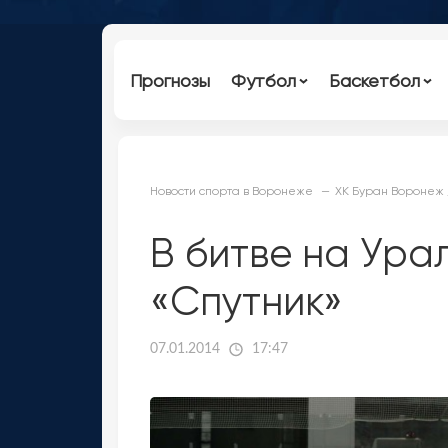
Прогнозы
Футбол
Баскетбол
Новости спорта в Воронеже
ХК Буран Воронеж 
В битве на Ура
«Спутник»
07.01.2014
17:47