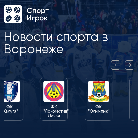
Новости спорта в
Воронеже
ФК
ФК
ФК
"Факел"
"Локомотив"
"Олимпик"
Лиски