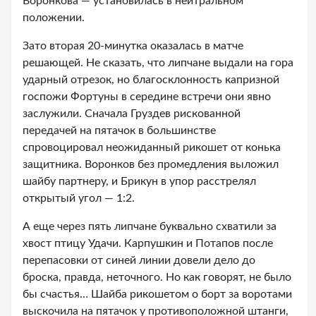
Воронкова — установилась в нейтральном
положении.
Зато вторая 20-минутка оказалась в матче
решающей. Не сказать, что липчане выдали на гора
ударный отрезок, но благосклонность капризной
госпожи Фортуны в середине встречи они явно
заслужили. Сначала Груздев рискованной
передачей на пятачок в большинстве
спровоцировал неожиданный рикошет от конька
защитника. Воронков без промедления выложил
шайбу партнеру, и Брикун в упор расстрелял
открытый угол — 1:2.
А еще через пять липчане буквально схватили за
хвост птицу Удачи. Карпушкин и Потапов после
перепасовки от синей линии довели дело до
броска, правда, неточного. Но как говорят, не было
бы счастья… Шайба рикошетом о борт за воротами
выскочила на пятачок у противоположной штанги,