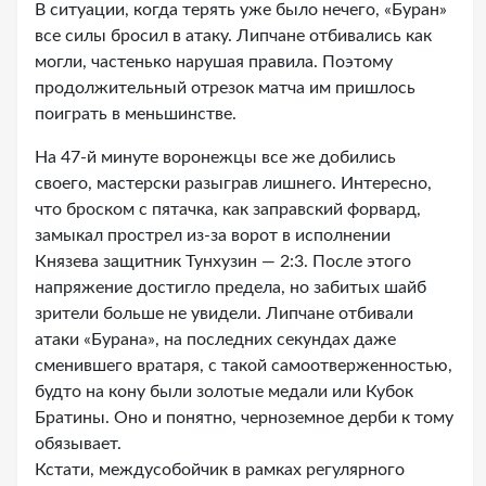
В ситуации, когда терять уже было нечего, «Буран»
все силы бросил в атаку. Липчане отбивались как
могли, частенько нарушая правила. Поэтому
продолжительный отрезок матча им пришлось
поиграть в меньшинстве.
На 47-й минуте воронежцы все же добились
своего, мастерски разыграв лишнего. Интересно,
что броском с пятачка, как заправский форвард,
замыкал прострел из-за ворот в исполнении
Князева защитник Тунхузин — 2:3. После этого
напряжение достигло предела, но забитых шайб
зрители больше не увидели. Липчане отбивали
атаки «Бурана», на последних секундах даже
сменившего вратаря, с такой самоотверженностью,
будто на кону были золотые медали или Кубок
Братины. Оно и понятно, черноземное дерби к тому
обязывает.
Кстати, междусобойчик в рамках регулярного