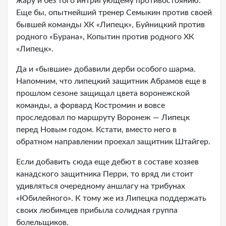
жару и без того интригующему противостоянию.
Еще бы, опытнейший тренер Семыкин против своей
бывшей команды ХК «Липецк», Буйницкий против
родного «Бурана», Копытин против родного ХК
«Липецк».
Да и «бывшие» добавили дерби особого шарма.
Напомним, что липецкий защитник Абрамов еще в
прошлом сезоне защищал цвета воронежской
команды, а форвард Костромин и вовсе
проследовал по маршруту Воронеж — Липецк
перед Новым годом. Кстати, вместо него в
обратном направлении проехал защитник Штайгер.
Если добавить сюда еще дебют в составе хозяев
канадского защитника Перри, то вряд ли стоит
удивляться очередному аншлагу на трибунах
«Юбилейного». К тому же из Липецка поддержать
своих любимцев прибыла солидная группа
болельщиков.