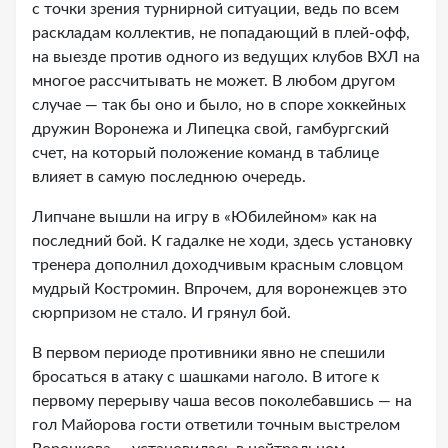
с точки зрения турнирной ситуации, ведь по всем
раскладам коллектив, не попадающий в плей-офф,
на выезде против одного из ведущих клубов ВХЛ на
многое рассчитывать не может. В любом другом
случае — так бы оно и было, но в споре хоккейных
дружин Воронежа и Липецка свой, гамбургский
счет, на который положение команд в таблице
влияет в самую последнюю очередь.
Липчане вышли на игру в «Юбилейном» как на
последний бой. К гадалке не ходи, здесь установку
тренера дополнил доходчивым красным словцом
мудрый Костромин. Впрочем, для воронежцев это
сюрпризом не стало. И грянул бой.
В первом периоде противники явно не спешили
бросаться в атаку с шашками наголо. В итоге к
первому перерыву чаша весов поколебавшись — на
гол Майорова гости ответили точным выстрелом