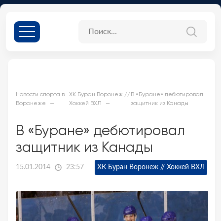
Новости спорта в
ХК Буран Воронеж //
В «Буране» дебютировал
Воронеже
Хоккей ВХЛ
защитник из Канады
В «Буране» дебютировал
защитник из Канады
15.01.2014
23:57
ХК Буран Воронеж // Хоккей ВХЛ