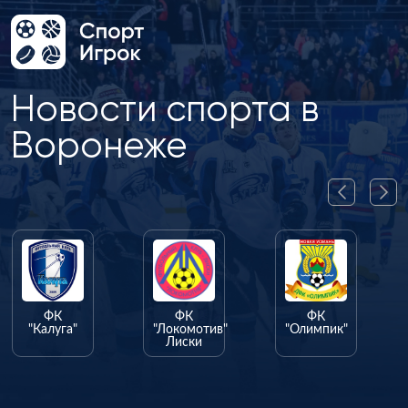
Новости спорта в
Воронеже
ФК
ФК
ФК
"Калуга"
"Локомотив"
"Олимпик"
Лиски