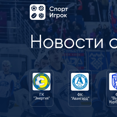
Новости 
ГК
ФК
"Энергия"
"В
"Авангард"
Курб