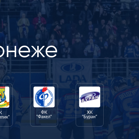
онеже
ФК
ХК
К
"Факел"
"Буран"
мпик"