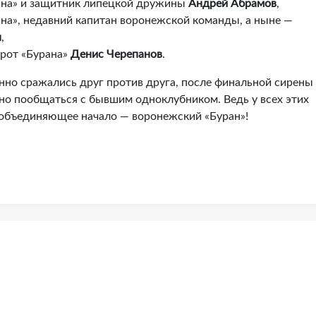
рана» и защитник липецкой дружины
Андрей Абрамов
,
ана», недавний капитан воронежской команды, а ныне —
н
,
орот «Бурана»
Денис Черепанов
.
янно сражались друг против друга, после финальной сирены
о пообщаться с бывшим одноклубником. Ведь у всех этих
 объединяющее начало — воронежский «Буран»!