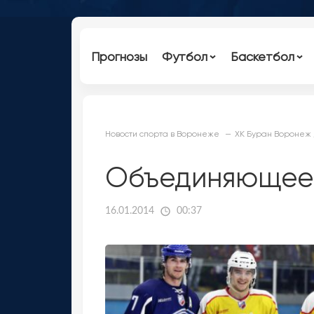
Прогнозы
Футбол
Баскетбол
Новости спорта в Воронеже
ХК Буран Воронеж 
Объединяющее 
16.01.2014
00:37