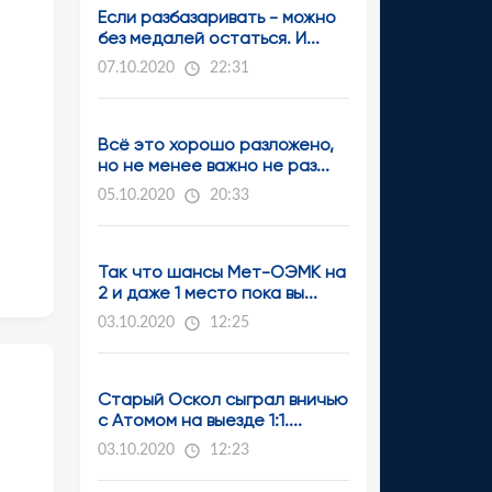
Если разбазаривать - можно
без медалей остаться. И...
07.10.2020
22:31
Всё это хорошо разложено,
но не менее важно не раз...
05.10.2020
20:33
Так что шансы Мет-ОЭМК на
2 и даже 1 место пока вы...
03.10.2020
12:25
Старый Оскол сыграл вничью
с Атомом на выезде 1:1....
03.10.2020
12:23