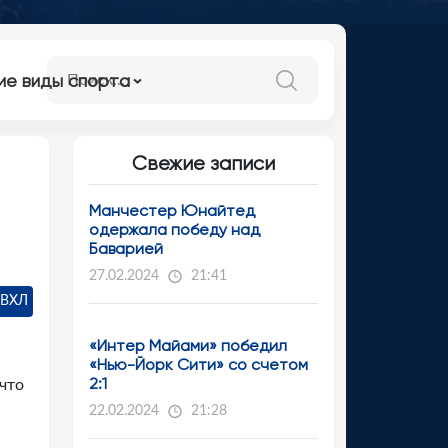
ие виды спорта
Свежие записи
Манчестер Юнайтед
одержала победу над
Баварией
27.02.2024
21:41
 ВХЛ
«Интер Майами» победил
«Нью-Йорк Сити» со счетом
2:1
 что
22.02.2024
21:28