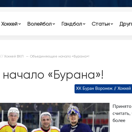
Хоккей
Волейбол
Гандбол
Статьи
Друг
// Хоккей ВХЛ
Объединяющее начало «Бурана»!
начало «Бурана»!
ХК Буран Воронеж // Хоккей
Принято
считать,
более