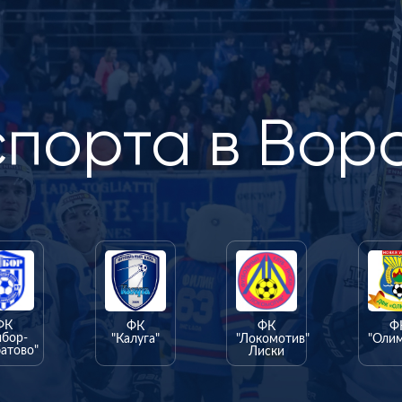
спорта в Вор
ФК
ФК
ФК
Ф
ыбор-
"Калуга"
"Локомотив"
"Оли
атово"
Лиски