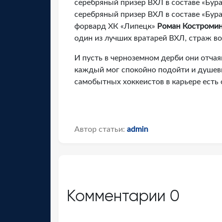
серебряный призер ВХЛ в составе «Бу
серебряный призер ВХЛ в составе «Бур
форвард ХК «Липецк»
Роман Костроми
один из лучших вратарей ВХЛ, страж в
И пусть в черноземном дерби они отча
каждый мог спокойно подойти и душевн
самобытных хоккеистов в карьере есть
Автор статьи:
admin
Комментарии
0