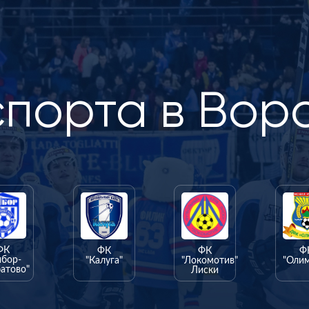
спорта в Вор
ФК
ФК
ФК
Ф
ыбор-
"Калуга"
"Локомотив"
"Оли
атово"
Лиски