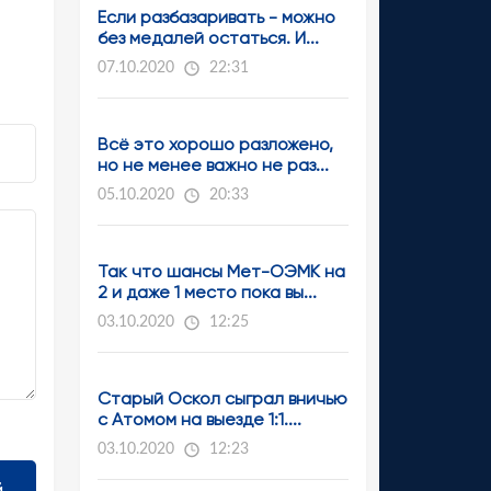
Если разбазаривать - можно
без медалей остаться. И...
07.10.2020
22:31
Всё это хорошо разложено,
но не менее важно не раз...
05.10.2020
20:33
Так что шансы Мет-ОЭМК на
2 и даже 1 место пока вы...
03.10.2020
12:25
Старый Оскол сыграл вничью
с Атомом на выезде 1:1....
03.10.2020
12:23