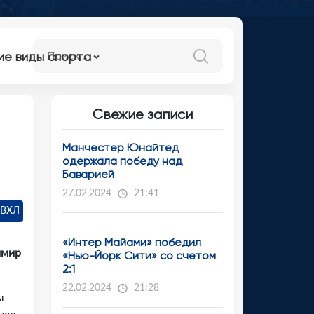
ие виды спорта
Свежие записи
Манчестер Юнайтед
одержала победу над
Баварией
27.02.2024
21:41
 ВХЛ
«Интер Майами» победил
имир
«Нью-Йорк Сити» со счетом
2:1
22.02.2024
21:28
ы