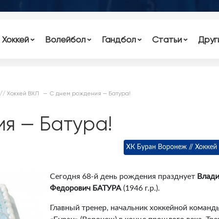
Хоккей
Волейбол
Гандбол
Статьи
Друг
// Хоккей ВХЛ
С днем рождения — Батура!
я — Батура!
ХК Буран Воронеж // Хоккей
Сегодня 68-й день рождения празднует
Влад
Федорович БАТУРА
(1946 г.р.).
Главный тренер, начальник хоккейной команд