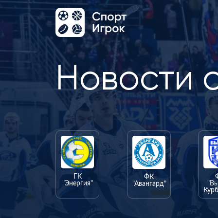
Новости 
ГК
ФК
"Энергия"
"В
"Авангард"
Курб