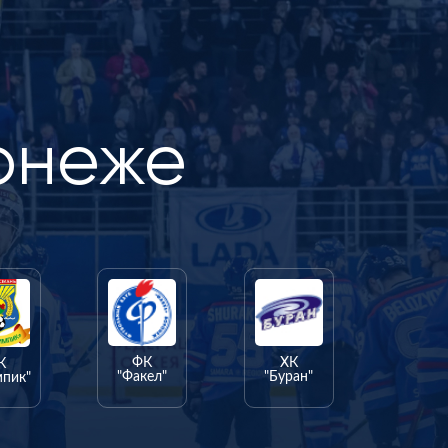
онеже
ФК
ХК
К
"Факел"
"Буран"
мпик"