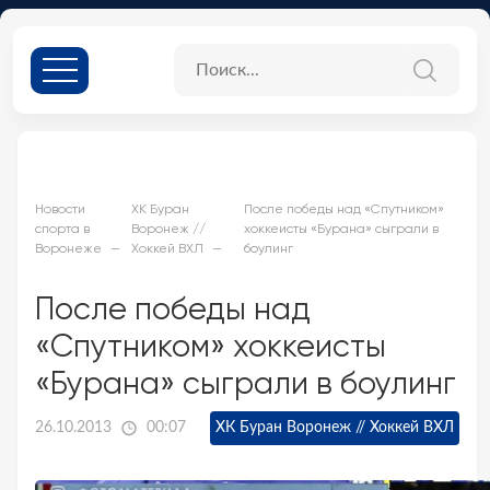
Новости
ХК Буран
После победы над «Спутником»
спорта в
Воронеж //
хоккеисты «Бурана» сыграли в
Воронеже
Хоккей ВХЛ
боулинг
После победы над
«Спутником» хоккеисты
«Бурана» сыграли в боулинг
26.10.2013
00:07
ХК Буран Воронеж // Хоккей ВХЛ