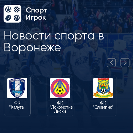
Новости спорта в
Воронеже
ФК
ФК
ФК
"Калуга"
"Локомотив"
"Олимпик"
Лиски