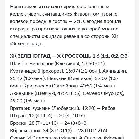
Наши земляки начали серию со столичным
коллективом, считавшимся фаворитом пары, с
волевой победы в гостях — 2:1. Сегодня прошла
вторая игра противостояния, в которой многие
специалисты ожидали реванша со стороны ХК
«Зеленограда».
ХК ЗЕЛЕНОГРАД — ХК РОССОШЬ 1:6 (1:1, 0:2, 0:3)
Шайбы: Белозеров (Клепиков), 13:50 (0:1).
Куртанидзе (Прохоров), 16:07 (1:1-бол.). Акиньшин,
25:49 (1:2-мен.). Никулин (Клепиков), 37:09 (1:3-
бол.). Кривоносов (Самойлов), 40:52 (1:4-мен.).
Акиньшин (Шевчук), 47:23 (1:5). Семенов (Рубцов),
49:20 (1:6-мен.).
Вратари: Кузьмин (Любавский, 49:20) — Рябов.
Штраф: 12 (4+4+4) — 20 (4+10+6).
Броски: 28 (7+11+10) — 24 (8+8+8).
Вбрасывания: 34 (8+13+13) — 28 (10+12+6).
Судьи: М.Сидоренко (Минск), А.Свиргун (Москва).