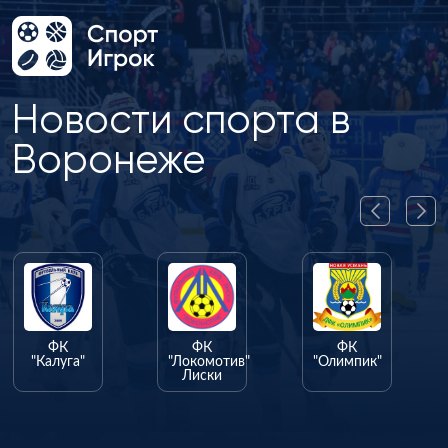
Новости спорта в
Воронеже
ФК
ФК
ФК
"Калуга"
"Локомотив"
"Олимпик"
Лиски