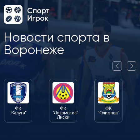
Новости спорта в
Воронеже
ФК
ФК
ФК
"Калуга"
"Локомотив"
"Олимпик"
Лиски