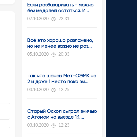
Если разбазаривать - можно
без медалей остаться. И...
07.10.2020
22:31
Всё это хорошо разложено,
но не менее важно не раз...
05.10.2020
20:33
Так что шансы Мет-ОЭМК на
2 и даже 1 место пока вы...
03.10.2020
12:25
Старый Оскол сыграл вничью
с Атомом на выезде 1:1....
03.10.2020
12:23