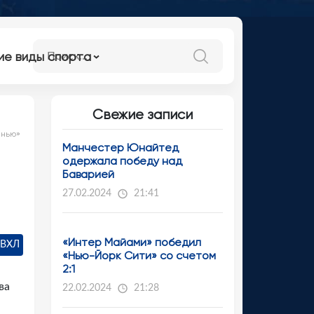
ие виды спорта
Свежие записи
анью»
Манчестер Юнайтед
одержала победу над
Баварией
27.02.2024
21:41
«Интер Майами» победил
 ВХЛ
«Нью-Йорк Сити» со счетом
2:1
ва
22.02.2024
21:28