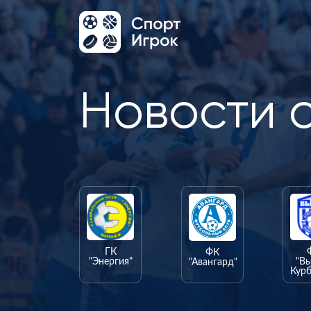
Новости 
ГК
ФК
"Энергия"
"В
"Авангард"
Курб