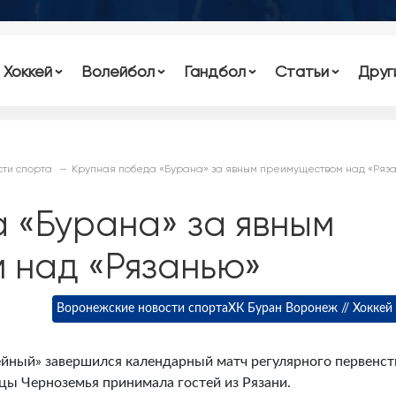
Хоккей
Волейбол
Гандбол
Статьи
Друг
ти спорта
Крупная победа «Бурана» за явным преимуществом над «Ряз
 «Бурана» за явным
 над «Рязанью»
Воронежские новости спорта
ХК Буран Воронеж // Хоккей
йный» завершился календарный матч регулярного первенст
цы Черноземья принимала гостей из Рязани.