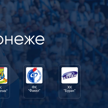
онеже
ФК
ХК
К
"Факел"
"Буран"
мпик"