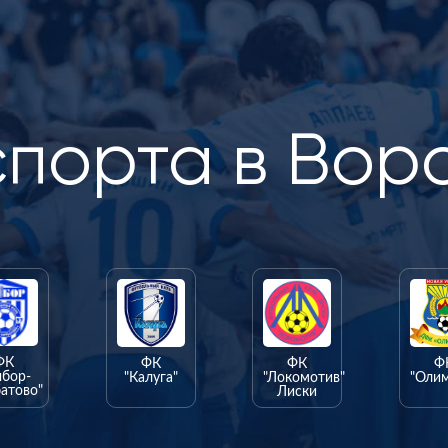
спорта в Вор
ФК
ФК
ФК
Ф
ыбор-
"Калуга"
"Локомотив"
"Оли
атово"
Лиски