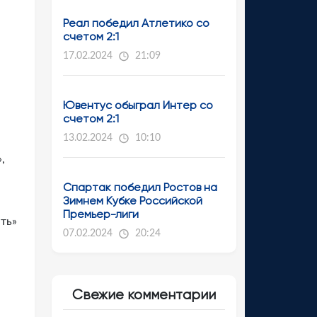
Реал победил Атлетико со
счетом 2:1
17.02.2024
21:09
Ювентус обыграл Интер со
счетом 2:1
13.02.2024
10:10
,
Спартак победил Ростов на
Зимнем Кубке Российской
Премьер-лиги
ть»
07.02.2024
20:24
Свежие комментарии