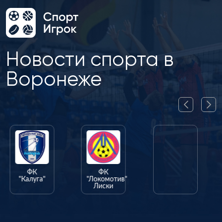
Новости спорта в
Воронеже
ФК
ФК
ФК
"Калуга"
"Локомотив"
"Олимпик"
Лиски