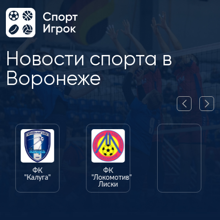
Новости спорта в
Воронеже
ФК
ФК
ФК
"Калуга"
"Локомотив"
"Олимпик"
Лиски