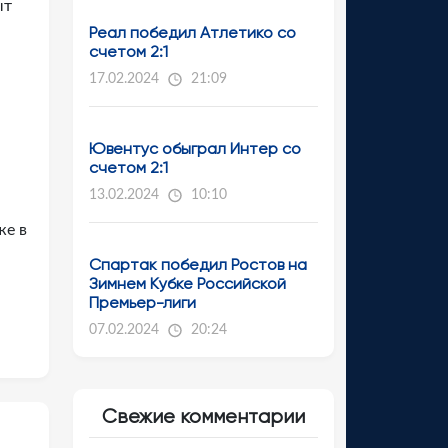
ыт
Реал победил Атлетико со
счетом 2:1
17.02.2024
21:09
Ювентус обыграл Интер со
счетом 2:1
13.02.2024
10:10
же в
Спартак победил Ростов на
Зимнем Кубке Российской
Премьер-лиги
07.02.2024
20:24
Свежие комментарии