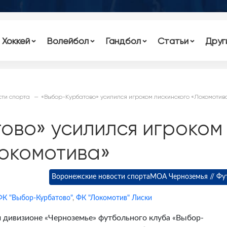
Хоккей
Волейбол
Гандбол
Статьи
Друг
ти спорта
«Выбор-Курбатово» усилился игроком лискинского «Локомотив
ово» усилился игроком
Локомотива»
Воронежские новости спорта
МОА Черноземья // Фу
ФК "Выбор-Курбатово"
,
ФК "Локомотив" Лиски
 дивизионе «Черноземье» футбольного клуба «Выбор-