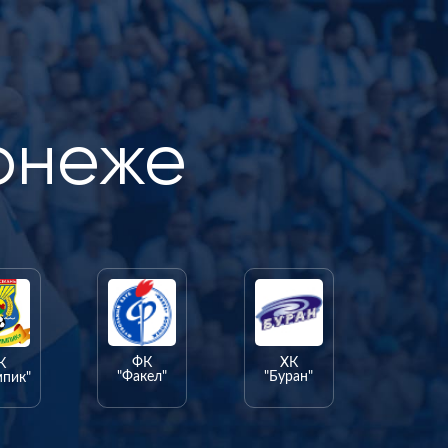
онеже
ФК
ХК
К
"Факел"
"Буран"
мпик"