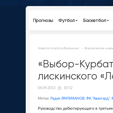
Прогнозы
Футбол
Баскетбол
Новости спорта в Воронеже
Воронежские новос
«Выбор-Курбат
лискинского «
04.09.2013
10:52
Метки:
Радик ЯМЛИХАНОВ
,
ФК "Авангард"
,
Руководство дебютирующего в третьем