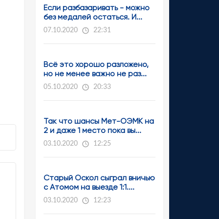
Если разбазаривать - можно
без медалей остаться. И...
07.10.2020
22:31
Всё это хорошо разложено,
но не менее важно не раз...
05.10.2020
20:33
Так что шансы Мет-ОЭМК на
2 и даже 1 место пока вы...
03.10.2020
12:25
Старый Оскол сыграл вничью
с Атомом на выезде 1:1....
03.10.2020
12:23