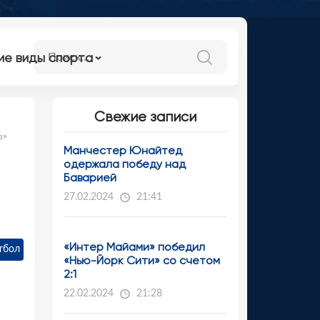
ие виды спорта
Свежие записи
а»
Манчестер Юнайтед
одержала победу над
Баварией
27.02.2024
21:41
«Интер Майами» победил
тбол
«Нью-Йорк Сити» со счетом
2:1
22.02.2024
21:28