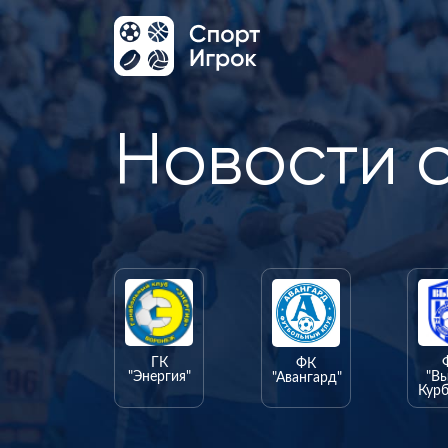
Новости 
ГК
ФК
"Энергия"
"В
"Авангард"
Курб