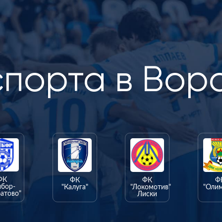
спорта в Вор
ФК
ФК
ФК
Ф
ыбор-
"Калуга"
"Локомотив"
"Оли
атово"
Лиски