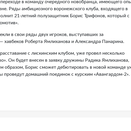
 переходе в команду очередного новобранца, имеющего оп
не. Ряды амбициозного воронежского клуба, входящего в
олнит 21-летний полузащитник Борис Трифонов, который с
омотив».
кли в свои ряды двух игроков, выступавших за
— хавбеков Роберта Ямлиханова и Александра Панарина.
асставание с лискинским клубом, уже провел несколько
о». Он будет внесен в заявку дружины Радика Ямлиханова,
аким образом, Борис сможет дебютировать в новой команде у
ы проведут домашний поединок с курским «Авангардом-2».