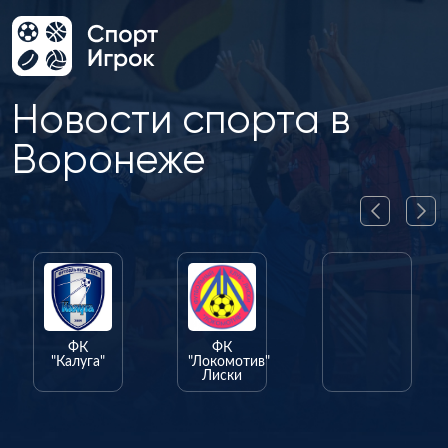
Новости спорта в
Воронеже
ФК
ФК
ФК
"Калуга"
"Локомотив"
"Олимпик"
Лиски