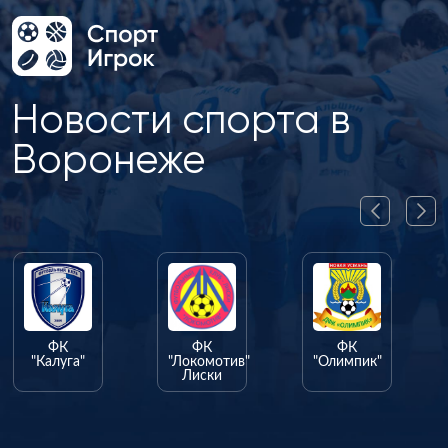
Новости спорта в
Воронеже
ФК
ФК
ФК
"Калуга"
"Локомотив"
"Олимпик"
Лиски