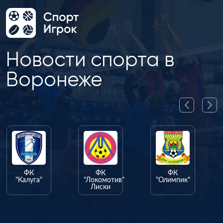
Новости спорта в
Воронеже
ФК
ФК
ФК
"Калуга"
"Локомотив"
"Олимпик"
Лиски