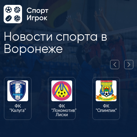
Новости спорта в
Воронеже
ФК
ФК
ФК
"Калуга"
"Локомотив"
"Олимпик"
Лиски