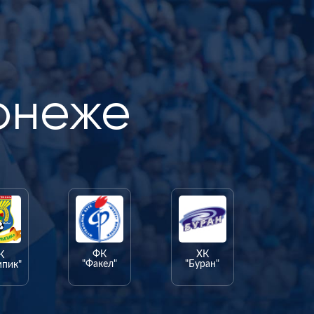
онеже
ФК
ХК
К
"Факел"
"Буран"
мпик"