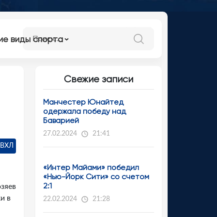
ие виды спорта
Свежие записи
Манчестер Юнайтед
одержала победу над
Баварией
27.02.2024
21:41
 ВХЛ
«Интер Майами» победил
«Нью-Йорк Сити» со счетом
2:1
зяев
и в
22.02.2024
21:28