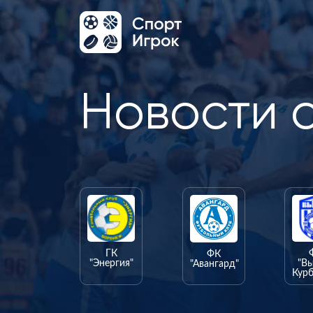
Новости 
ГК
ФК
"Энергия"
"В
"Авангард"
Курб