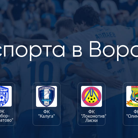
спорта в Вор
ФК
ФК
ФК
Ф
ыбор-
"Калуга"
"Локомотив"
"Оли
атово"
Лиски