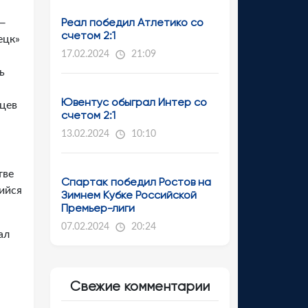
Реал победил Атлетико со
 —
счетом 2:1
ецк»
17.02.2024
21:09
ь
Ювентус обыграл Интер со
цев
счетом 2:1
13.02.2024
10:10
тве
Спартак победил Ростов на
ийся
Зимнем Кубке Российской
Премьер-лиги
07.02.2024
20:24
ал
Свежие комментарии