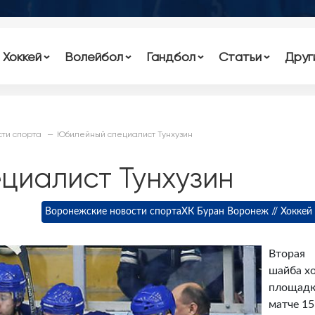
Хоккей
Волейбол
Гандбол
Статьи
Друг
ти спорта
Юбилейный специалист Тунхузин
циалист Тунхузин
Воронежские новости спорта
ХК Буран Воронеж // Хоккей
Вторая
шайба хо
площадк
матче 15