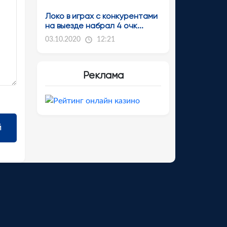
Локо в играх с конкурентами
на выезде набрал 4 очк...
03.10.2020
12:21
Реклама