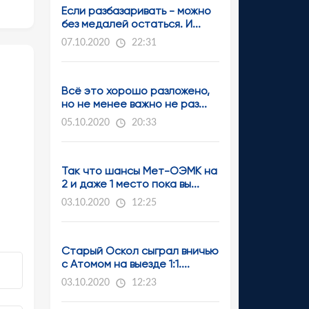
Если разбазаривать - можно
без медалей остаться. И...
07.10.2020
22:31
Всё это хорошо разложено,
но не менее важно не раз...
05.10.2020
20:33
Так что шансы Мет-ОЭМК на
2 и даже 1 место пока вы...
03.10.2020
12:25
Старый Оскол сыграл вничью
с Атомом на выезде 1:1....
03.10.2020
12:23