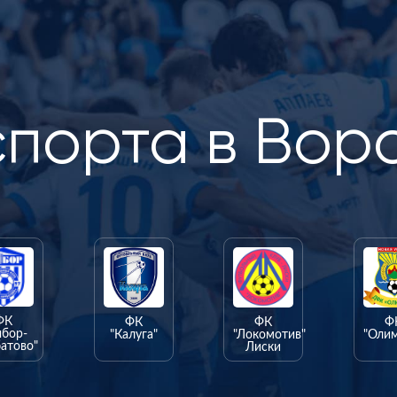
спорта в Вор
ФК
ФК
ФК
Ф
ыбор-
"Калуга"
"Локомотив"
"Оли
атово"
Лиски