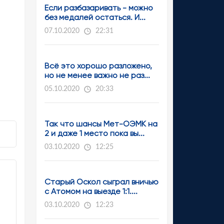
Если разбазаривать - можно
без медалей остаться. И...
07.10.2020
22:31
Всё это хорошо разложено,
но не менее важно не раз...
05.10.2020
20:33
Так что шансы Мет-ОЭМК на
2 и даже 1 место пока вы...
03.10.2020
12:25
Старый Оскол сыграл вничью
с Атомом на выезде 1:1....
03.10.2020
12:23