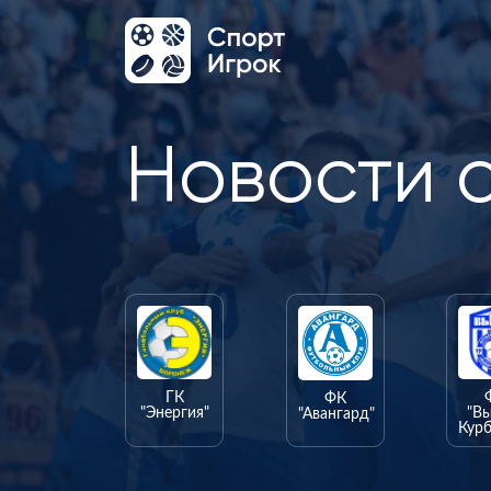
Новости 
ГК
ФК
"Энергия"
"В
"Авангард"
Курб