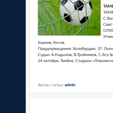
ТАМБ
ТАМБ
С.Вас
Свис
ОЛИМ
Уткин
Корнев, Котов.
Предупреждения: Холобурдин, 37. Лыно
Судьи: А.Кадыков, В.Тройников, С.Агу (в
24 октября. Тамбов. Стадион «Локомоти
Автор статьи:
admin