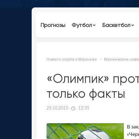
Прогнозы
Футбол
Баскетбол
Новости спорта в Воронеже
Воронежские новос
«Олимпик» прот
только факты
25.10.2015
12:35
В за
«Чер