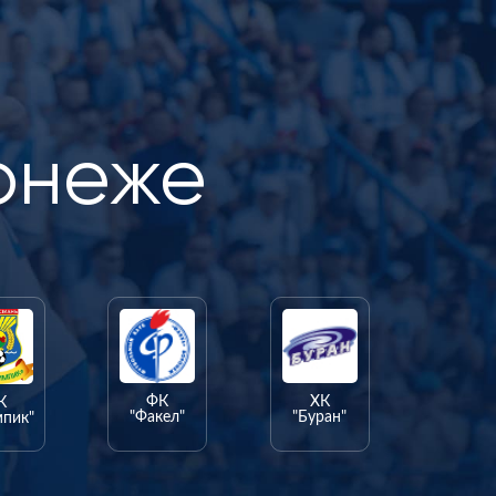
онеже
ФК
ХК
К
"Факел"
"Буран"
мпик"