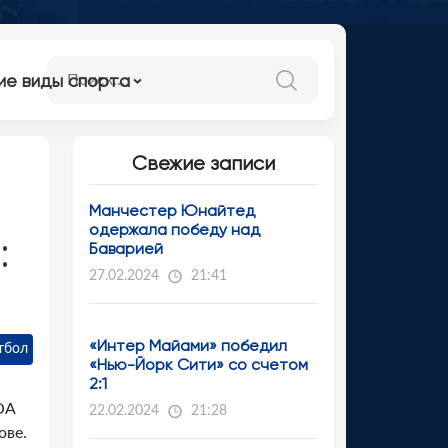
ие виды спорта
Свежие записи
Манчестер Юнайтед
одержала победу над
:
Баварией
27.02.2024
21:41
«Интер Майами» победил
тбол
«Нью-Йорк Сити» со счетом
2:1
ОА
22.02.2024
21:28
ове.