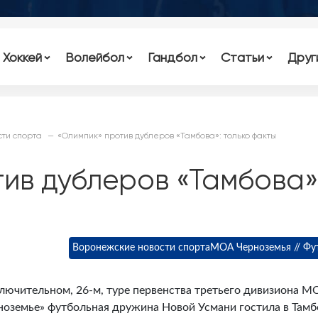
Хоккей
Волейбол
Гандбол
Статьи
Друг
ти спорта
«Олимпик» против дублеров «Тамбова»: только факты
ив дублеров «Тамбова»
Воронежские новости спорта
МОА Черноземья // Фу
ключительном, 26-м, туре первенства третьего дивизиона М
ноземье» футбольная дружина Новой Усмани гостила в Тамб