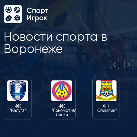
Новости спорта в
Воронеже
ФК
ФК
ФК
"Калуга"
"Локомотив"
"Олимпик"
Лиски