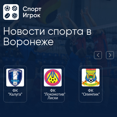
Новости спорта в
Воронеже
ФК
ФК
ФК
"Калуга"
"Локомотив"
"Олимпик"
Лиски