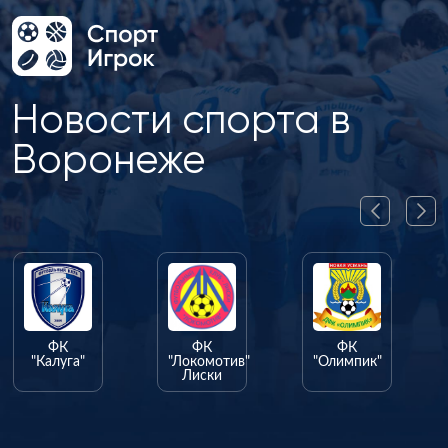
Новости спорта в
Воронеже
ФК
ФК
ФК
"Калуга"
"Локомотив"
"Олимпик"
Лиски