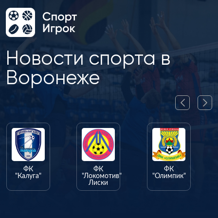
Новости спорта в
Воронеже
ФК
ФК
ФК
"Калуга"
"Локомотив"
"Олимпик"
Лиски