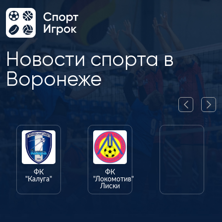
Новости спорта в
Воронеже
ФК
ФК
ФК
"Калуга"
"Локомотив"
"Олимпик"
Лиски