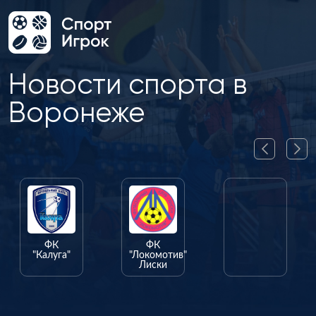
Новости спорта в
Воронеже
ФК
ФК
ФК
"Калуга"
"Локомотив"
"Олимпик"
Лиски