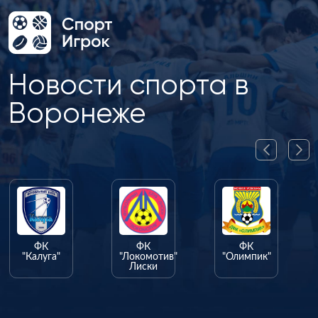
Новости спорта в
Воронеже
ФК
ФК
ФК
"Калуга"
"Локомотив"
"Олимпик"
Лиски