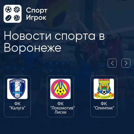
Новости спорта в
Воронеже
ФК
ФК
ФК
"Калуга"
"Локомотив"
"Олимпик"
Лиски