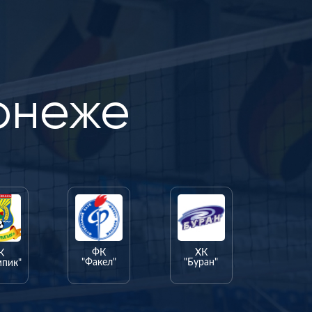
онеже
ФК
ХК
К
"Факел"
"Буран"
мпик"