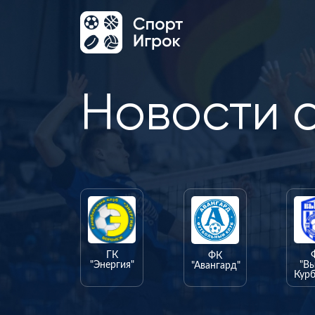
Новости 
ГК
ФК
"Энергия"
"В
"Авангард"
Курб