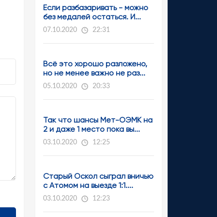
Если разбазаривать - можно
без медалей остаться. И...
07.10.2020
22:31
Всё это хорошо разложено,
но не менее важно не раз...
05.10.2020
20:33
Так что шансы Мет-ОЭМК на
2 и даже 1 место пока вы...
03.10.2020
12:25
Старый Оскол сыграл вничью
с Атомом на выезде 1:1....
03.10.2020
12:23