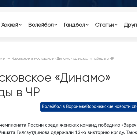
Хоккей
Волейбол
Гандбол
Статьи
Друг
еже
Казанское и московское «Динамо» одержали победы в ЧР
осковское «Динамо»
ды в ЧР
Волейбол в Воронеже
Воронежские новости сп
а чемпионата России среди женских команд победило «Зареч
Ришата Гилязутдинова одержали 13-ю викторию кряду. Так