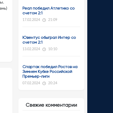
ы.
Реал победил Атлетико со
ань)
счетом 2:1
17.02.2024
21:09
Ювентус обыграл Интер со
счетом 2:1
13.02.2024
10:10
Спартак победил Ростов на
Зимнем Кубке Российской
Премьер-лиги
07.02.2024
20:24
Свежие комментарии