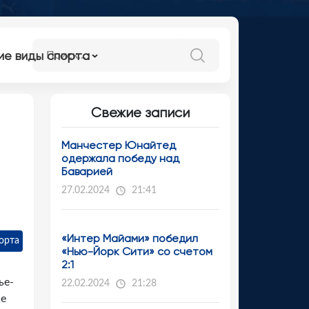
ие виды спорта
Свежие записи
Манчестер Юнайтед
одержала победу над
Баварией
27.02.2024
21:41
«Интер Майами» победил
орта
«Нью-Йорк Сити» со счетом
2:1
ье-
22.02.2024
21:28
же