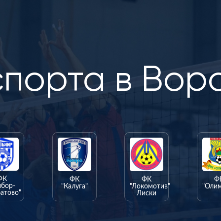
спорта в Вор
ФК
ФК
ФК
Ф
ыбор-
"Калуга"
"Локомотив"
"Оли
атово"
Лиски