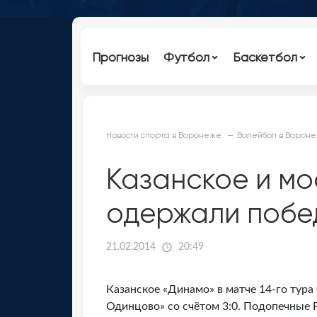
Прогнозы
Футбол
Баскетбол
Новости спорта в Воронеже
Волейбол в Ворон
Казанское и м
одержали побе
21.02.2014
20:49
Казанское «Динамо» в матче 14-го тур
Одинцово» со счётом 3:0. Подопечные 