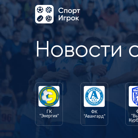
Новости 
ГК
ФК
"Энергия"
"В
"Авангард"
Курб