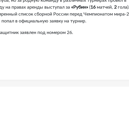
луба, но за родную команду в различных турнирах провел в
ду на правах аренды выступал за
«Рубин»
(
16
матчей,
2
гола)
ширенный список сборной России перед Чемпионатом мира-2
 попал в официальную заявку на турнир.
ащитник заявлен под номером 26.