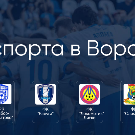
спорта в Вор
ФК
ФК
ФК
Ф
ыбор-
"Калуга"
"Локомотив"
"Оли
атово"
Лиски