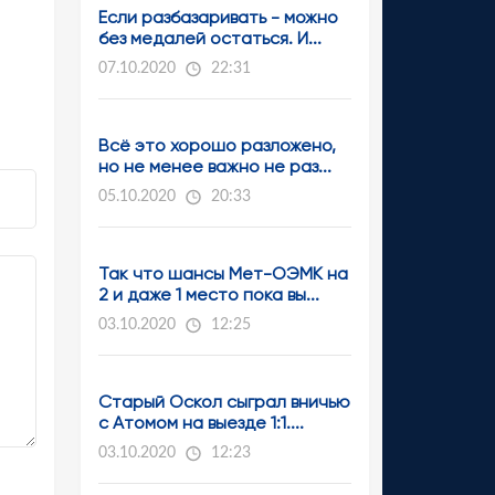
Если разбазаривать - можно
без медалей остаться. И...
07.10.2020
22:31
Всё это хорошо разложено,
но не менее важно не раз...
05.10.2020
20:33
Так что шансы Мет-ОЭМК на
2 и даже 1 место пока вы...
03.10.2020
12:25
Старый Оскол сыграл вничью
с Атомом на выезде 1:1....
03.10.2020
12:23