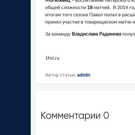
Могилевец
– воспитанник питерского к
общей сложности
18
матчей. В 2014 го
итогам того сезона Павел попал в рас
принял участие в товарищеском матче и
За команду
Владислава Радимова
полуз
1fnl.ru
Автор статьи:
admin
Комментарии
0