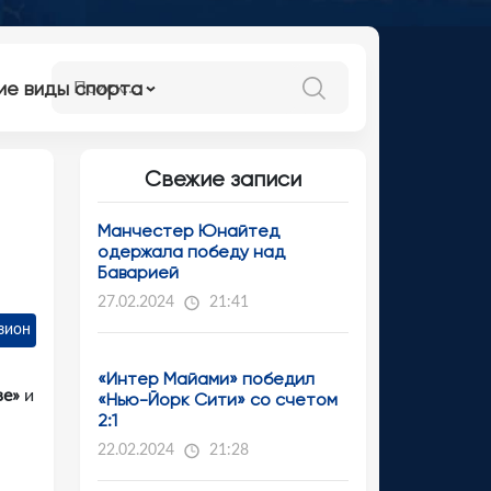
ие виды спорта
Свежие записи
Манчестер Юнайтед
одержала победу над
Баварией
27.02.2024
21:41
зион
«Интер Майами» победил
ве»
и
«Нью-Йорк Сити» со счетом
2:1
22.02.2024
21:28