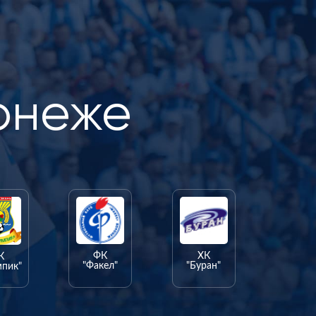
онеже
ФК
ХК
К
"Факел"
"Буран"
мпик"