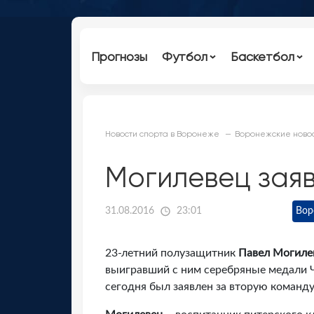
Прогнозы
Футбол
Баскетбол
Новости спорта в Воронеже
Воронежские новос
Могилевец заяв
31.08.2016
23:01
Вор
23-летний полузащитник
Павел Могиле
выигравший с ним серебряные медали Ч
сегодня был заявлен за вторую команд