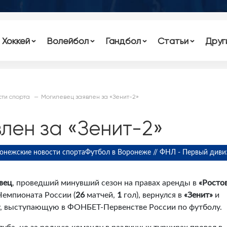
Хоккей
Волейбол
Гандбол
Статьи
Друг
ти спорта
Могилевец заявлен за «Зенит-2»
лен за «Зенит-2»
онежские новости спорта
Футбол в Воронеже // ФНЛ - Первый диви
вец
, проведший минувший сезон на правах аренды в
«Росто
емпионата России (
26
матчей,
1
гол), вернулся в
«Зенит»
и
у, выступающую в ФОНБЕТ-Первенстве России по футболу.