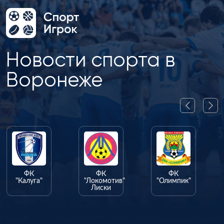
Новости спорта в
Воронеже
ФК
ФК
ФК
"Калуга"
"Локомотив"
"Олимпик"
Лиски