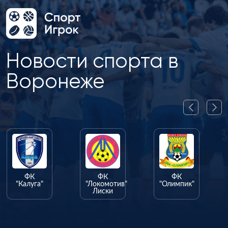
Новости спорта в
Воронеже
ФК
ФК
ФК
"Калуга"
"Локомотив"
"Олимпик"
Лиски