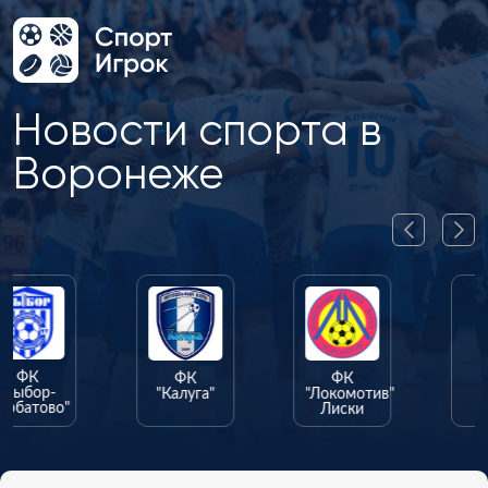
Новости спорта в
Воронеже
ФК
ФК
ФК
"Калуга"
"Локомотив"
"Олимпик"
Лиски