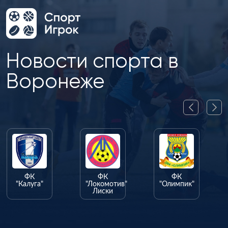
Новости спорта в
Воронеже
ФК
ФК
ФК
"Калуга"
"Локомотив"
"Олимпик"
Лиски