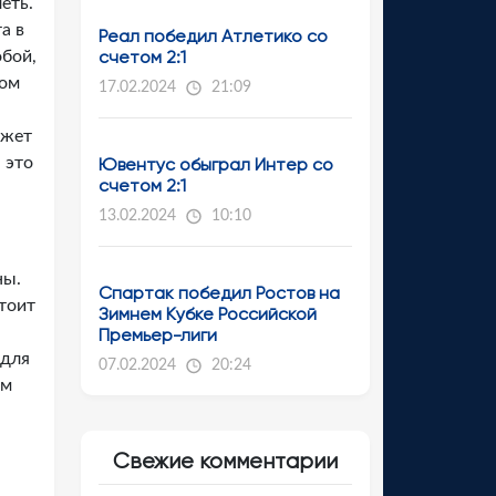
еть.
а в
Реал победил Атлетико со
счетом 2:1
обой,
хом
17.02.2024
21:09
ожет
 это
Ювентус обыграл Интер со
счетом 2:1
13.02.2024
10:10
ны.
Спартак победил Ростов на
тоит
Зимнем Кубке Российской
Премьер-лиги
 для
07.02.2024
20:24
ым
Свежие комментарии