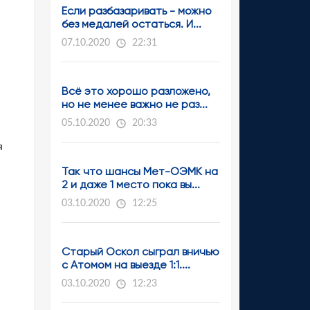
Если разбазаривать - можно
без медалей остаться. И...
07.10.2020
22:31
Всё это хорошо разложено,
но не менее важно не раз...
05.10.2020
20:33
я
Так что шансы Мет-ОЭМК на
2 и даже 1 место пока вы...
03.10.2020
12:25
Старый Оскол сыграл вничью
с Атомом на выезде 1:1....
03.10.2020
12:23