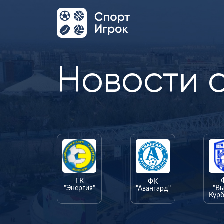
Новости 
ГК
ФК
"Энергия"
"В
"Авангард"
Курб