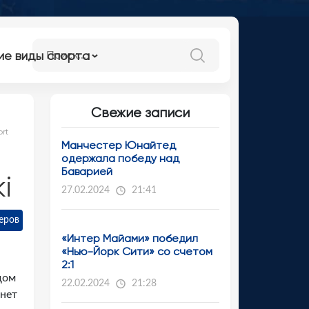
ие виды спорта
Свежие записи
rt
Манчестер Юнайтед
одержала победу над
Баварией
i
27.02.2024
21:41
еров
«Интер Майами» победил
«Нью-Йорк Сити» со счетом
2:1
дом
22.02.2024
21:28
 нет