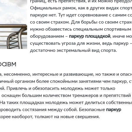
границ, есть препятствия, и их можно преодол
Официальных рамок, как в других видах спорт
паркуре нет. Тут идет соревнование с самим с
со своим страхом. Для борьбы со своим стра
нужно обзавестись специальным спортивным
оборудованием –
паркур площадкой
, иначе м
существовать угроза для жизни, ведь паркур –
достаточно экстремальный вид спорта.
равм
, несомненно, интересные и развивающие, но также и опас
гичный организм более спокойными занятиями чем паркур, с
ий. Привлечь и обезопасить молодежь может только
с оснащен большим количеством тренажеров и препятствий
 На таких площадках молодежь может делиться собственн
проводить состязания между собой. Безопасные
паркур
корее наоборот, толкают на новые свершения.