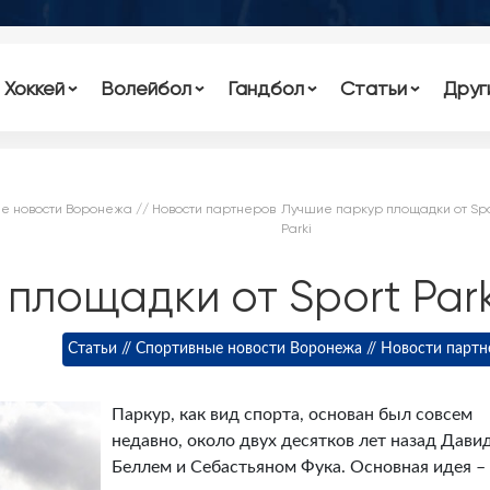
Хоккей
Волейбол
Гандбол
Статьи
Друг
ые новости Воронежа // Новости партнеров
Лучшие паркур площадки от Spo
Parki
площадки от Sport Park
Статьи // Спортивные новости Воронежа // Новости партн
Паркур, как вид спорта, основан был совсем
недавно, около двух десятков лет назад Дави
Беллем и Себастьяном Фука. Основная идея –