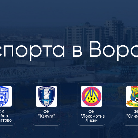
спорта в Вор
ФК
ФК
ФК
Ф
ыбор-
"Калуга"
"Локомотив"
"Оли
атово"
Лиски