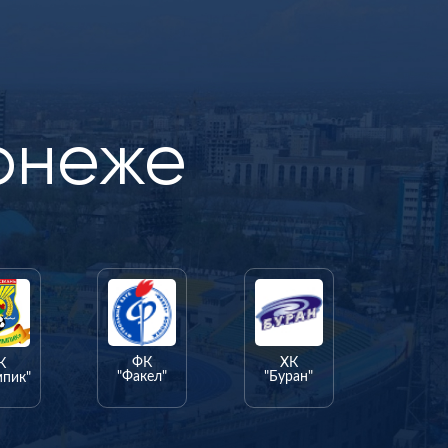
онеже
ФК
ХК
К
"Факел"
"Буран"
мпик"