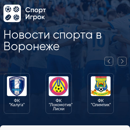
Новости спорта в
Воронеже
ФК
ФК
ФК
"Калуга"
"Локомотив"
"Олимпик"
Лиски