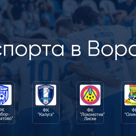
спорта в Вор
ФК
ФК
ФК
Ф
ыбор-
"Калуга"
"Локомотив"
"Оли
атово"
Лиски