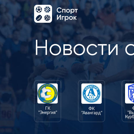
Новости 
ГК
ФК
"Энергия"
"В
"Авангард"
Курб