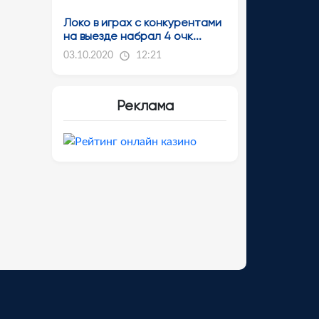
Локо в играх с конкурентами
на выезде набрал 4 очк...
03.10.2020
12:21
Реклама