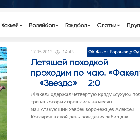
Хоккей
Волейбол
Гандбол
Статьи
Друг
17.05.2013
14:43
ФК Факел Воронеж // Фу
Летящей походкой
проходим по маю. «Факел
— «Звезда» — 2:0
«Факел» одержал четвертую кряду «сухую» поб
три из которых пришлись на месяц
май.Атакующий хавбек воронежцев Алексей
Котляров в свой день рождения забил два…