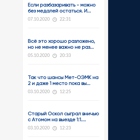
Если разбазаривать - можно
без медалей остаться. И...
07.10.2020
22:31
Всё это хорошо разложено,
но не менее важно не раз...
05.10.2020
20:33
Так что шансы Мет-ОЭМК на
2 и даже 1 место пока вы...
03.10.2020
12:25
Старый Оскол сыграл вничью
с Атомом на выезде 1:1....
03.10.2020
12:23