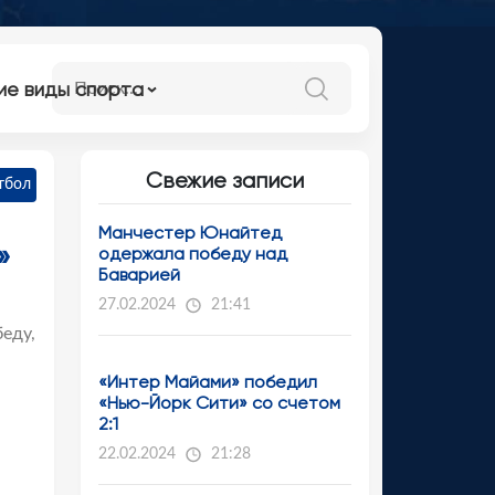
ие виды спорта
Свежие записи
тбол
Манчестер Юнайтед
»
одержала победу над
Баварией
27.02.2024
21:41
еду,
«Интер Майами» победил
«Нью-Йорк Сити» со счетом
2:1
22.02.2024
21:28