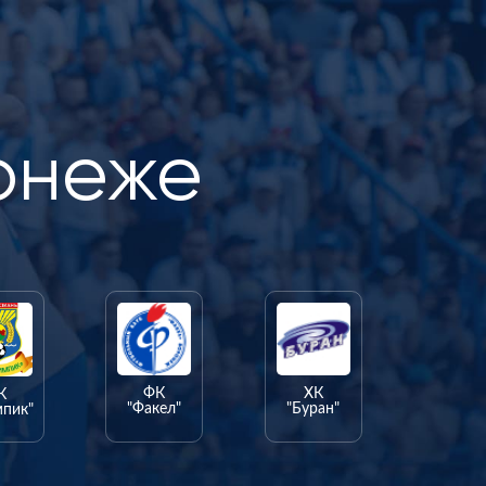
онеже
ФК
ХК
К
"Факел"
"Буран"
мпик"