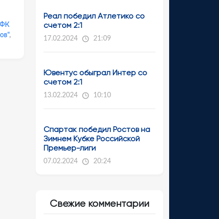
Реал победил Атлетико со
счетом 2:1
ФК
ов"
,
17.02.2024
21:09
Ювентус обыграл Интер со
счетом 2:1
13.02.2024
10:10
Спартак победил Ростов на
Зимнем Кубке Российской
Премьер-лиги
07.02.2024
20:24
Свежие комментарии