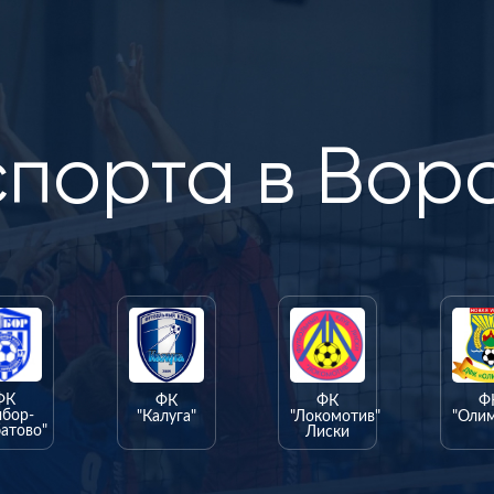
спорта в Вор
ФК
ФК
ФК
Ф
ыбор-
"Калуга"
"Локомотив"
"Оли
атово"
Лиски