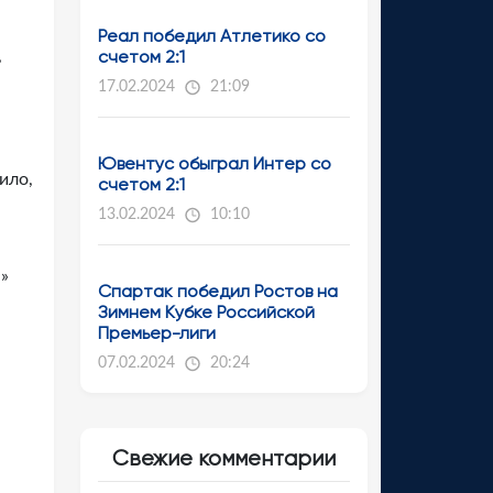
Реал победил Атлетико со
счетом 2:1
,
17.02.2024
21:09
Ювентус обыграл Интер со
ило,
счетом 2:1
13.02.2024
10:10
»
Спартак победил Ростов на
Зимнем Кубке Российской
Премьер-лиги
07.02.2024
20:24
Свежие комментарии