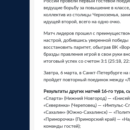
России провели первый гостевой поеди
ведущие борьбу за повышение в классе,
коллектив из столицы Черноземья, зани
идущей второй, всего на одно очко.
Матч лидеров прошел с преимуществом 
настрой, добившись уверенной победы 
восстановить паритет, обыграв ВК «Воро
бразды правления игрой в свои руки в
итоговый успех со счетом 3:1 (25:18, 22:2
Завтра, 6 марта, в Санкт-Петербурге 
пройдет повторный поединок между «Ле
Результаты других матчей 16-го тура, с
«Спарта» (Нижний Новгород) — «Енисей» (
«Северянка» (Череповец) — «Импульс-Спор
«Сахалин» (Южно-Сахалинск) — «Политех» 
«Приморочка» (Приморский край) — «Наде
команды гостей);