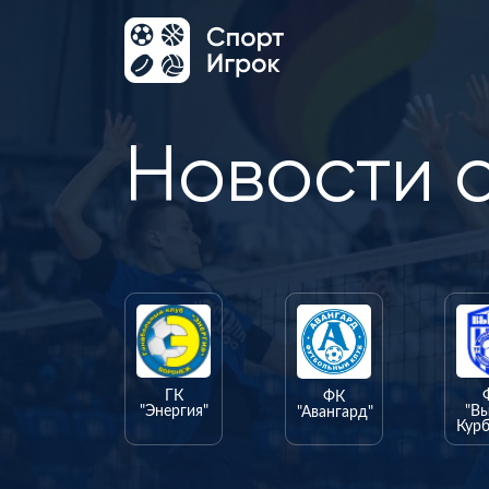
Новости 
ГК
ФК
"Энергия"
"В
"Авангард"
Курб