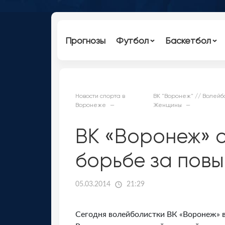
Прогнозы
Футбол
Баскетбол
Новости спорта в
ВК "Воронеж" // Волейб
Воронеже
Женщины
ВК «Воронеж» 
борьбе за повы
05.03.2014
21:29
Сегодня волейболистки ВК «Воронеж» в