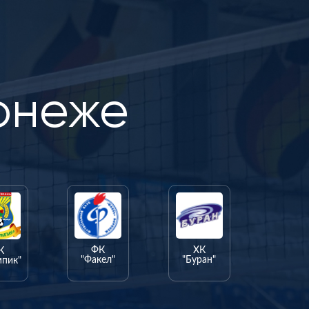
онеже
ФК
ХК
К
"Факел"
"Буран"
мпик"