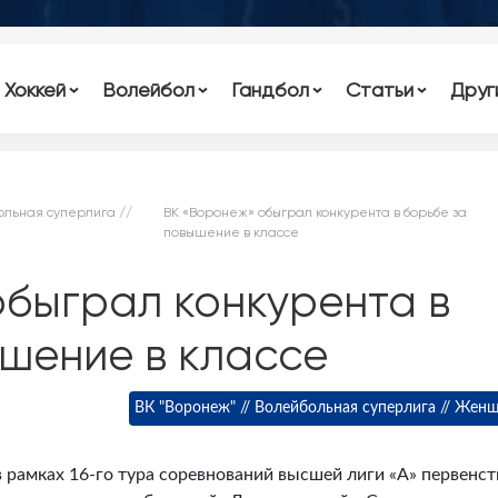
Хоккей
Волейбол
Гандбол
Статьи
Друг
ольная суперлига //
ВК «Воронеж» обыграл конкурента в борьбе за
повышение в классе
обыграл конкурента в
шение в классе
ВК "Воронеж" // Волейбольная суперлига // Жен
 рамках 16-го тура соревнований высшей лиги «А» первенст