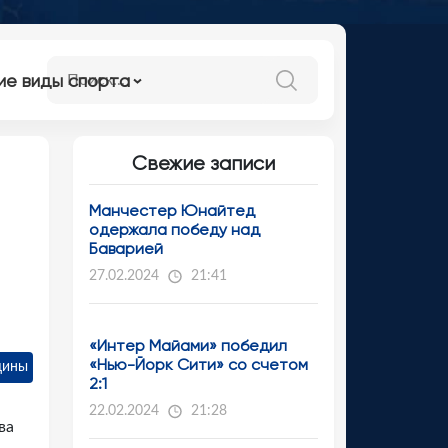
ие виды спорта
Свежие записи
Манчестер Юнайтед
одержала победу над
Баварией
27.02.2024
21:41
«Интер Майами» победил
«Нью-Йорк Сити» со счетом
щины
2:1
22.02.2024
21:28
ва