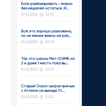
Если разбазаривать - можно
без медалей остаться. И...
07.10.2020
22:31
Всё это хорошо разложено,
но не менее важно не раз...
05.10.2020
20:33
Так что шансы Мет-ОЭМК на
2 и даже 1 место пока вы...
03.10.2020
12:25
Старый Оскол сыграл вничью
с Атомом на выезде 1:1....
03.10.2020
12:23