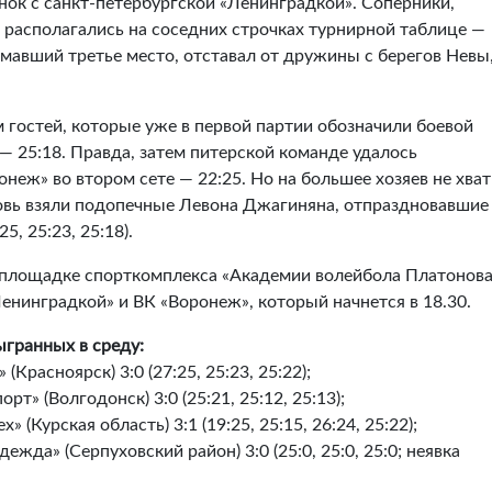
нок с санкт-петербургской «Ленинградкой». Соперники,
 располагались на соседних строчках турнирной таблице —
мавший третье место, отставал от дружины с берегов Невы
гостей, которые уже в первой партии обозначили боевой
— 25:18. Правда, затем питерской команде удалось
неж» во втором сете — 22:25. Но на большее хозяев не хват
новь взяли подопечные Левона Джагиняна, отпраздновавшие
5, 25:23, 25:18).
на площадке спорткомплекса «Академии волейбола Платонова
нинградкой» и ВК «Воронеж», который начнется в 18.30.
ыгранных в среду:
Красноярск) 3:0 (27:25, 25:23, 25:22);
т» (Волгодонск) 3:0 (25:21, 25:12, 25:13);
(Курская область) 3:1 (19:25, 25:15, 26:24, 25:22);
жда» (Серпуховский район) 3:0 (25:0, 25:0, 25:0; неявка