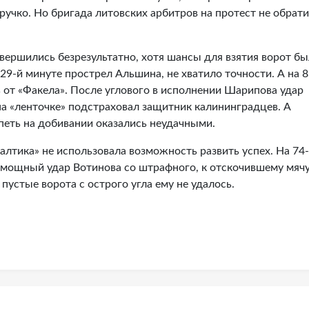
учко. Но бригада литовских арбитров на протест не обрат
вершились безрезультатно, хотя шансы для взятия ворот б
29-й минуте прострел Альшина, не хватило точности. А на 8
 от «Факела». После углового в исполнении Шарипова удар
на «ленточке» подстраховал защитник калининградцев. А
еть на добивании оказались неудачными.
алтика» не использовала возможность развить успех. На 74
 мощный удар Вотинова со штрафного, к отскочившему мяч
пустые ворота с острого угла ему не удалось.