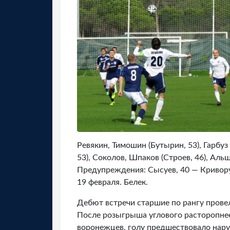
Ревякин, Тимошин (Бутырин, 53), Гарбуз 
53), Соколов, Шпаков (Строев, 46), Альш
Предупреждения: Сысуев, 40 — Криворуч
19 февраля. Белек.
Дебют встречи старшие по рангу провел
После розыгрыша углового расторопнее
воронежцев, голу предшествовало нару