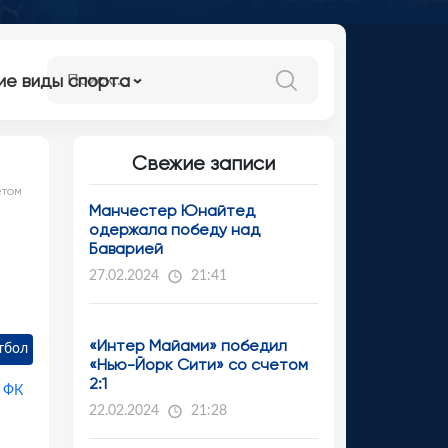
ие виды спорта
Свежие записи
етом
Манчестер Юнайтед
одержала победу над
Баварией
27.02.2024
21:41
«Интер Майами» победил
тбол
«Нью-Йорк Сити» со счетом
2:1
,
ФК
22.02.2024
21:28