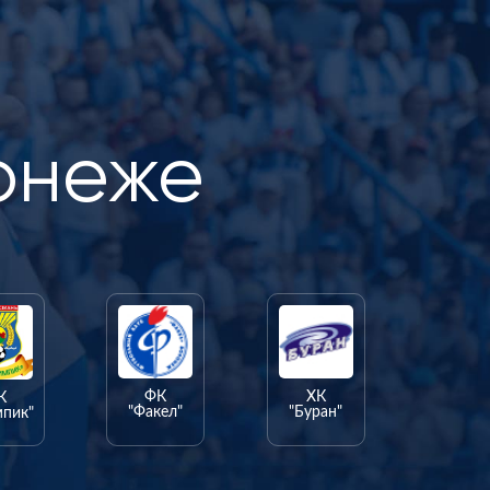
онеже
ФК
ХК
К
"Факел"
"Буран"
мпик"