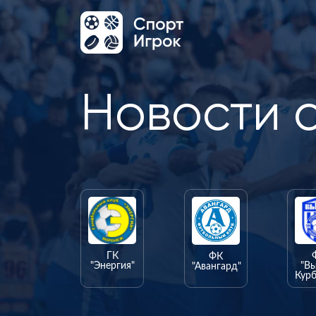
Новости 
ГК
ФК
"Энергия"
"В
"Авангард"
Курб