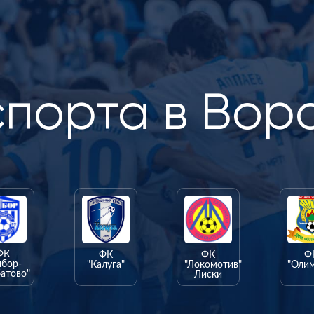
спорта в Вор
ФК
ФК
ФК
Ф
ыбор-
"Калуга"
"Локомотив"
"Оли
атово"
Лиски