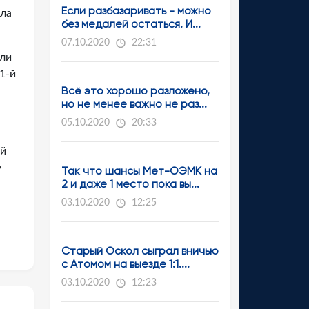
Если разбазаривать - можно
ила
без медалей остаться. И...
07.10.2020
22:31
ыли
1-й
Всё это хорошо разложено,
но не менее важно не раз...
05.10.2020
20:33
-й
у
Так что шансы Мет-ОЭМК на
2 и даже 1 место пока вы...
03.10.2020
12:25
Старый Оскол сыграл вничью
с Атомом на выезде 1:1....
03.10.2020
12:23