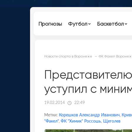
Прогнозы
Футбол
Баскетбол
Новости спорта в Воронеже
ФК Факел Воронеж 
Представителю
уступил с мини
19.02.2014
22:49
Метки:
Корешков Александр Иванович
,
Крив
"Факел"
,
ФК "Химик" Россошь
,
Щеголев