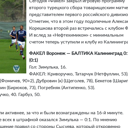
Сегодня «Факел» закрыл игровую программу
второго турецкого сбора товарищеским матче
представителем первого российского дивизио
Отметим, что в этом году подопечные Алекса
Корешкова второй раз встречались с клубом 
И вслед за «Нефтехимиком» с минимальным
счетом теперь уступили и клубу из Калинингр
ФАКЕЛ Воронеж — БАЛТИКА Калининград 0:
(0:1)
Гол: Зимулька, 16.
ФАКЕЛ: Криворучко, Татарчук (Нетфуллин, 53)
(Фомичев, 90+2), Дубровин (к) (Щеголев, 78), Бекетов (Шари
ин (Бирюков, 73), Погребняк (Антипенко, 53).
ко, 40. Гарбуз, 50.
и активнее, за что и были вознаграждены на 16-й минуте.
 всех в штрафной оказался Зимулька — 0:1. По мнению
шение правил со стороны Сысуева, который откровенно