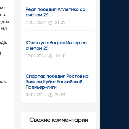
м с
Реал победил Атлетико со
счетом 2:1
на.
ндра
17.02.2024
21:09
ФНЛ.
ада.
Ювентус обыграл Интер со
счетом 2:1
1
13.02.2024
10:10
,
Спартак победил Ростов на
Зимнем Кубке Российской
пов,
Премьер-лиги
07.02.2024
20:24
Свежие комментарии