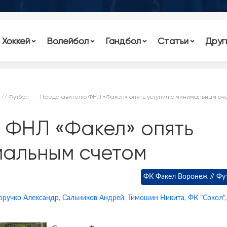
Хоккей
Волейбол
Гандбол
Статьи
Друг
// Футбол
Представителю ФНЛ «Факел» опять уступил с минимальным сч
 ФНЛ «Факел» опять
мальным счетом
ФК Факел Воронеж // Фу
оручко Александр
,
Сальников Андрей
,
Тимошин Никита
,
ФК "Сокол"