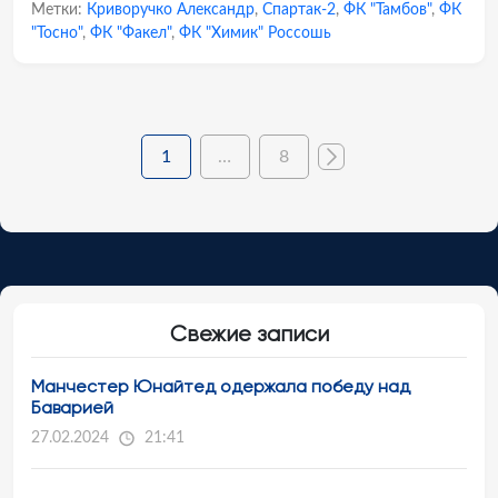
Метки:
Криворучко Александр
,
Спартак-2
,
ФК "Тамбов"
,
ФК
"Тосно"
,
ФК "Факел"
,
ФК "Химик" Россошь
1
…
8
Свежие записи
Манчестер Юнайтед одержала победу над
Баварией
27.02.2024
21:41