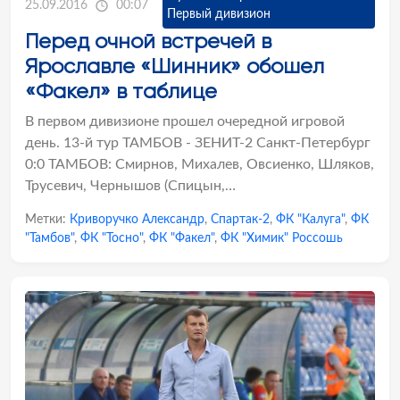
25.09.2016
00:07
Первый дивизион
Перед очной встречей в
Ярославле «Шинник» обошел
«Факел» в таблице
В первом дивизионе прошел очередной игровой
день. 13-й тур ТАМБОВ - ЗЕНИТ-2 Санкт-Петербург
0:0 ТАМБОВ: Смирнов, Михалев, Овсиенко, Шляков,
Трусевич, Чернышов (Спицын,…
Метки:
Криворучко Александр
,
Спартак-2
,
ФК "Калуга"
,
ФК
"Тамбов"
,
ФК "Тосно"
,
ФК "Факел"
,
ФК "Химик" Россошь