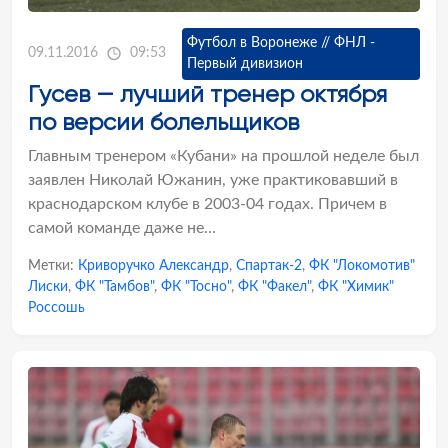
Футбол в Воронеже // ФНЛ -
09.11.2016
09:53
Первый дивизион
Гусев — лучший тренер октября
по версии болельщиков
Главным тренером «Кубани» на прошлой неделе был
заявлен Николай Южанин, уже практиковавший в
краснодарском клубе в 2003-04 годах. Причем в
самой команде даже не…
Метки:
Криворучко Александр
,
Спартак-2
,
ФК "Локомотив"
Лиски
,
ФК "Тамбов"
,
ФК "Тосно"
,
ФК "Факел"
,
ФК "Химик"
Россошь