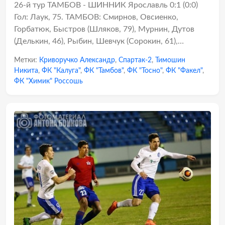
26-й тур ТАМБОВ - ШИННИК Ярославль 0:1 (0:0)
Гол: Лаук, 75. ТАМБОВ: Смирнов, Овсиенко,
Горбатюк, Быстров (Шляков, 79), Мурнин, Дутов
(Делькин, 46), Рыбин, Шевчук (Сорокин, 61),…
Метки:
Криворучко Александр
,
Спартак-2
,
Тимошин
Никита
,
ФК "Калуга"
,
ФК "Тамбов"
,
ФК "Тосно"
,
ФК "Факел"
,
ФК "Химик" Россошь