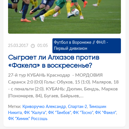
Футбол в Воронеже // ФНЛ -
25.03.2017
01:05
Первый дивизион
Сыграет ли Алхазов против
«Факела» в воскресенье?
27-й тур КУБАНЬ Краснодар - МОРДОВИЯ
Саранск 2:0 (0:0) Голы: Обухов, 15 (1:0). Маляров, 18
- с пенальти (2:0). КУБАНЬ: Дюпин, Бендзь, Марков
(Пономарев, 84), Бугаев, Байрыев,…
Метки:
Криворучко Александр
,
Спартак-2
,
Тимошин
Никита
,
ФК "Калуга"
,
ФК "Тамбов"
,
ФК "Тосно"
,
ФК "Факел"
,
ФК "Химик" Россошь