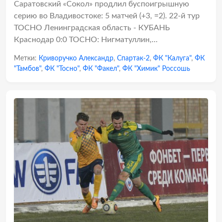
Саратовский «Сокол» продлил буспоигрышную
серию во Владивостоке: 5 матчей (+3, =2). 22-й тур
ТОСНО Ленинградская область - КУБАНЬ
Краснодар 0:0 ТОСНО: Нигматуллин,…
Метки:
Криворучко Александр
,
Спартак-2
,
ФК "Калуга"
,
ФК
"Тамбов"
,
ФК "Тосно"
,
ФК "Факел"
,
ФК "Химик" Россошь