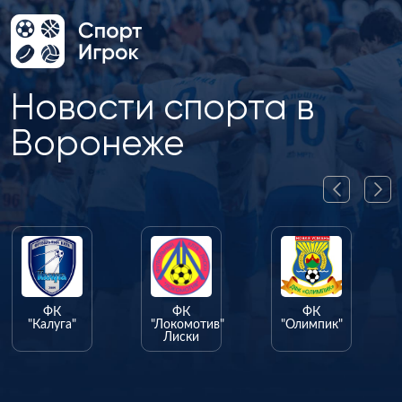
Новости спорта в
Воронеже
ФК
ФК
"Локомотив"
"Олимпик"
Лиски
ФК
"Факел"