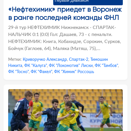
Первый дивизион
«Нефтехимик» приедет в Воронеж
в ранге последней команды ФНЛ
29-й тур НЕФТЕХИМИК Нижнекамск - СПАРТАК-
НАЛЬЧИК 0:1 (0:0) Гол: Дашаев, 73 - с пенальти.
НЕФТЕХИМИК: Книга, Кобахидзе, Сорокин, Сурков,
Бойчук (Гаглоев, 64), Маляка (Матяш, 75),…
Метки:
Криворучко Александр
,
Спартак-2
,
Тимошин
Никита
,
ФК "Калуга"
,
ФК "Локомотив" Лиски
,
ФК "Тамбов"
,
ФК "Тосно"
,
ФК "Факел"
,
ФК "Химик" Россошь