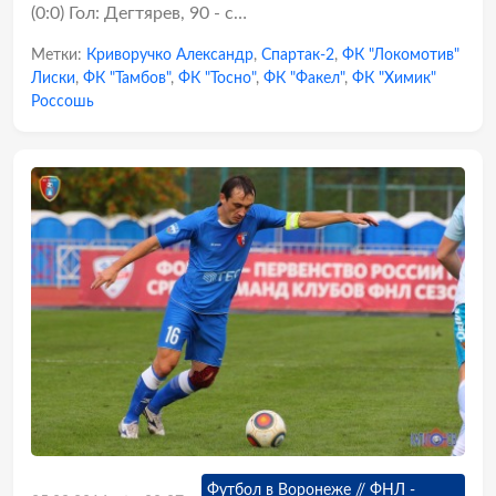
(0:0) Гол: Дегтярев, 90 - с…
Метки:
Криворучко Александр
,
Спартак-2
,
ФК "Локомотив"
Лиски
,
ФК "Тамбов"
,
ФК "Тосно"
,
ФК "Факел"
,
ФК "Химик"
Россошь
Футбол в Воронеже // ФНЛ -