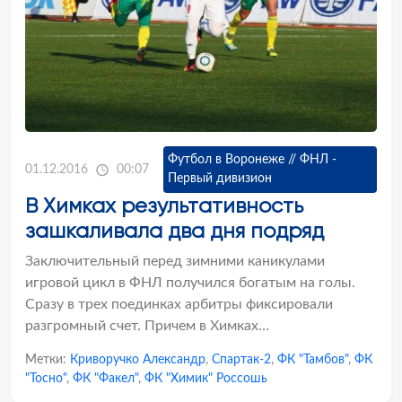
Футбол в Воронеже // ФНЛ -
01.12.2016
00:07
Первый дивизион
В Химках результативность
зашкаливала два дня подряд
Заключительный перед зимними каникулами
игровой цикл в ФНЛ получился богатым на голы.
Сразу в трех поединках арбитры фиксировали
разгромный счет. Причем в Химках…
Метки:
Криворучко Александр
,
Спартак-2
,
ФК "Тамбов"
,
ФК
"Тосно"
,
ФК "Факел"
,
ФК "Химик" Россошь